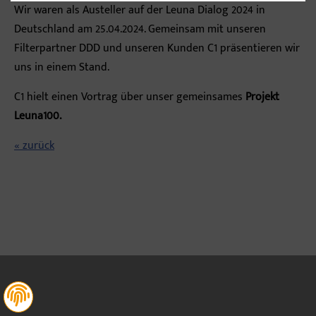
Wir waren als Austeller auf der Leuna Dialog 2024 in
Deutschland am 25.04.2024. Gemeinsam mit unseren
Filterpartner DDD und unseren Kunden C1 präsentieren wir
uns in einem Stand.
C1 hielt einen Vortrag über unser gemeinsames
Projekt
Leuna100.
« zurück