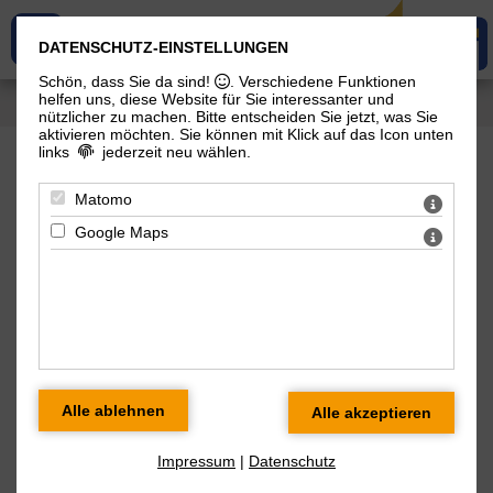
DATENSCHUTZ-EINSTELLUNGEN
Schön, dass Sie da sind!
. Verschiedene Funktionen
helfen uns, diese Website für Sie interessanter und
Sie sind hier:
Neuigkeiten
> Leuna Dialog 2024
nützlicher zu machen.
Bitte entscheiden Sie jetzt, was Sie
aktivieren möchten. Sie können mit Klick auf das Icon unten
links
jederzeit neu wählen.
Neuigkeiten
Matomo
Google Maps
Leuna Dialog 2024
Impressum
|
Datenschutz
25.04.2024