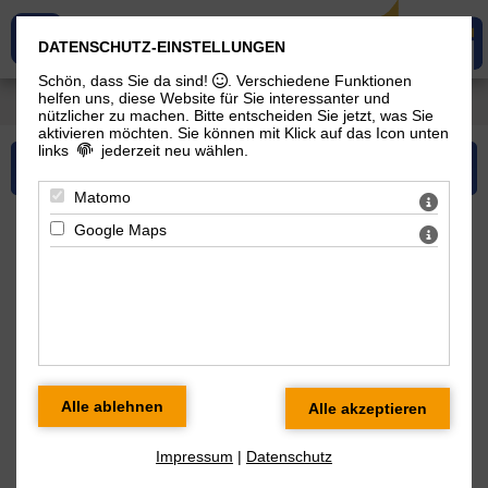
DATENSCHUTZ-EINSTELLUNGEN
Schön, dass Sie da sind!
. Verschiedene Funktionen
helfen uns, diese Website für Sie interessanter und
You are here: Downloads > Flyer
nützlicher zu machen.
Bitte entscheiden Sie jetzt, was Sie
aktivieren möchten. Sie können mit Klick auf das Icon unten
links
jederzeit neu wählen.
Please select...
Matomo
Google Maps
downloads
plant engineering
oilRoq GmbH Your Specialist in hydrogenation
oilRoq GmbH Your Specialist in interesterification
Impressum
|
Datenschutz
oilRoq GmbH_Pilot Plants