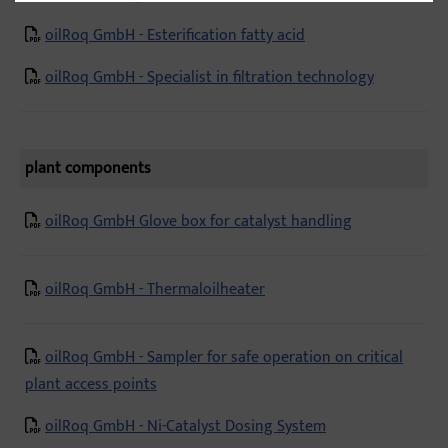
oilRoq GmbH - Esterification fatty acid
oilRoq GmbH - Specialist in filtration technology
plant components
oilRoq GmbH Glove box for catalyst handling
oilRoq GmbH - Thermaloilheater
oilRoq GmbH - Sampler for safe operation on critical
plant access points
oilRoq GmbH - Ni-Catalyst Dosing System